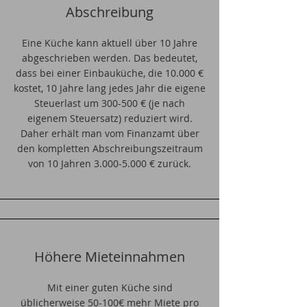
Abschreibung
Eine Küche kann aktuell über 10 Jahre
abgeschrieben werden. Das bedeutet,
dass bei einer Einbauküche, die 10.000 €
kostet, 10 Jahre lang jedes Jahr die eigene
Steuerlast um 300-500 € (je nach
eigenem Steuersatz) reduziert wird.
Daher erhält man vom Finanzamt über
den kompletten Abschreibungszeitraum
von 10 Jahren
3.000-5.000
€ zurück.
Höhere Mieteinnahmen
Mit einer guten Küche sind
üblicherweise 50-100€ mehr Miete pro