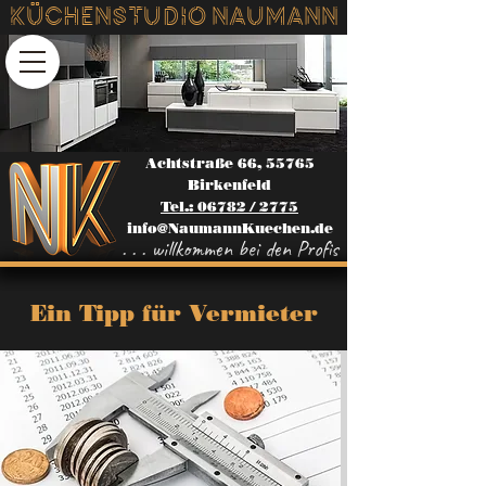
Küchenstudio NAUMANN
Achtstraße 66, 55765
Birkenfeld
Tel.: 06782 / 2775
info@NaumannKuechen.de
. . . willkommen bei den Profis
Ein Tipp für Vermieter