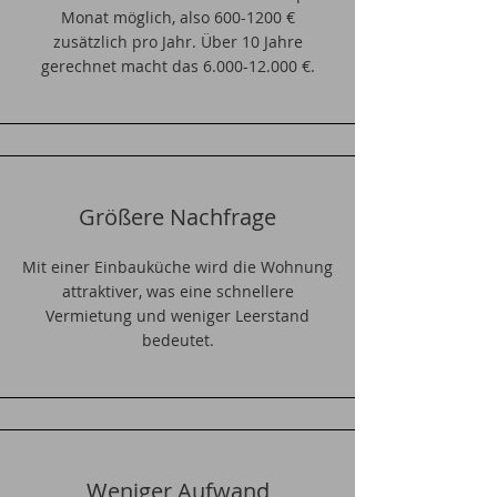
Monat möglich, also
600-1200
€
zusätzlich pro Jahr. Über 10 Jahre
gerechnet macht das
6.000-12.000
€.
Größere Nachfrage
Mit einer Einbauküche wird die Wohnung
attraktiver, was eine schnellere
Vermietung und weniger Leerstand
bedeutet.
Weniger Aufwand