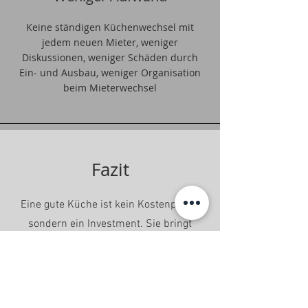
Keine ständigen Küchenwechsel mit
jedem neuen Mieter, weniger
Diskussionen, weniger Schäden durch
Ein- und Ausbau, weniger Organisation
beim Mieterwechsel
Fazit
Eine gute Küche ist kein Kostenpunkt,
sondern ein Investment. Sie bringt
höhere Mieteinnahmen, Steuervorteile
und weniger Leerstand. Daher
langfristig betrachtet auch eine deutlich
höhere Rendite.