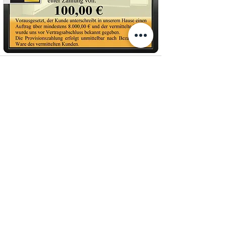
Küchenstudio NAUMANN
Peter Naumann jr. GmbH
Achtstraße 66
55765 Birkenfeld
Tel.: 06782 / 2775
info@NaumannKuechen.de