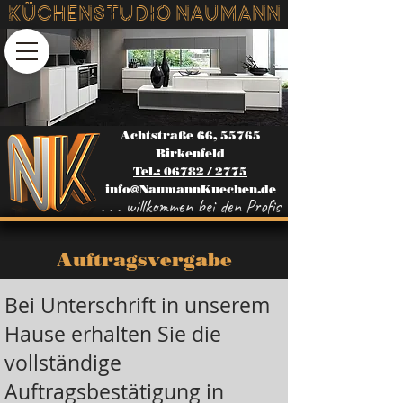
Küchenstudio NAUMANN
Achtstraße 66, 55765
Birkenfeld
Tel.: 06782 / 2775
info@NaumannKuechen.de
. . . willkommen bei den Profis
Auftragsvergabe
Bei Unterschrift in unserem
Hause erhalten Sie die
vollständige
Auftragsbestätigung in